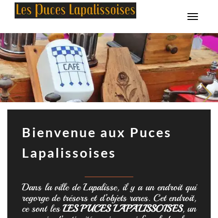
HORAIRE HIVER : DU JEUDI AU SAMEDI 9H-12H / 14H-18H30 HORAIRE D ÉTÉ: DU MARDI AU SAMEDI 9H-
12H/14H-18H30
Menu
Bienvenue aux Puces
Lapalissoises
Dans la ville de Lapalisse, il y a un endroit qui
regorge de trésors et d’objets rares. Cet endroit,
ce sont les
LES PUCES LAPALISSOISES
, un