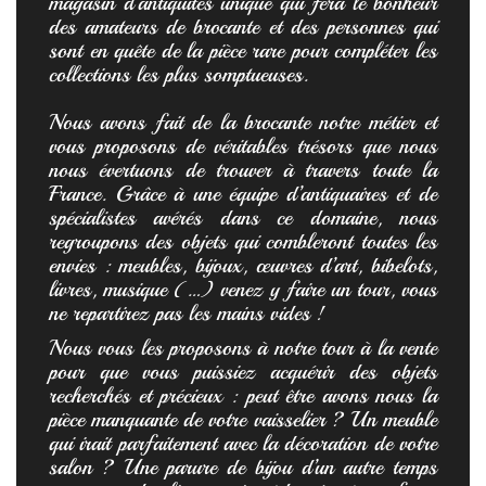
magasin d’antiquités unique qui fera le bonheur
des amateurs de brocante et des personnes qui
sont en quête de la pièce rare pour compléter les
collections les plus somptueuses.
Nous avons fait de la brocante notre métier et
vous proposons de véritables trésors que nous
nous évertuons de trouver à travers toute la
France. Grâce à une équipe d’antiquaires et de
spécialistes avérés dans ce domaine, nous
regroupons des objets qui combleront toutes les
envies : meubles, bijoux, œuvres d’art, bibelots,
livres, musique (…) venez y faire un tour, vous
ne repartirez pas les mains vides !
Nous vous les proposons à notre tour à la vente
pour que vous puissiez acquérir des objets
recherchés et précieux : peut être avons nous la
pièce manquante de votre vaisselier ? Un meuble
qui irait parfaitement avec la décoration de votre
salon ? Une parure de bijou d’un autre temps