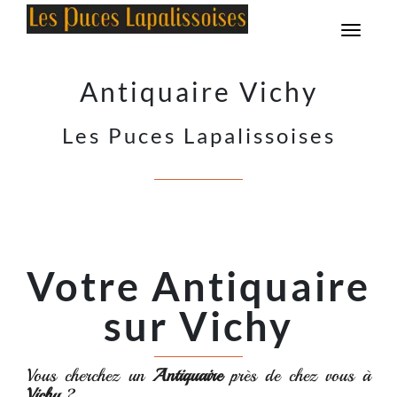
HORAIRE HIVER : DU JEUDI AU SAMEDI 9H-12H / 14H-18H30 HORAIRE D ÉTÉ: DU MARDI AU SAMEDI 9H-
12H/14H-18H30
Menu
Antiquaire Vichy
Les Puces Lapalissoises
Votre Antiquaire
sur Vichy
Vous cherchez un
Antiquaire
près de chez vous à
Vichy
?